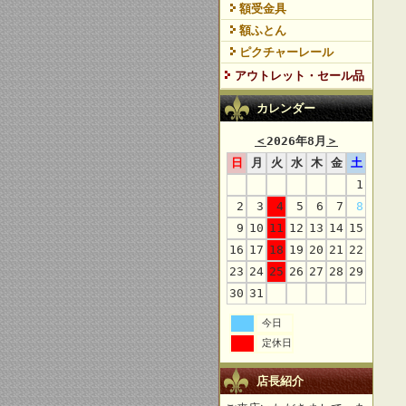
額受金具
額ふとん
ピクチャーレール
アウトレット・セール品
カレンダー
＜
2026年8月
＞
日
月
火
水
木
金
土
1
2
3
4
5
6
7
8
9
10
11
12
13
14
15
16
17
18
19
20
21
22
23
24
25
26
27
28
29
30
31
今日
定休日
店長紹介