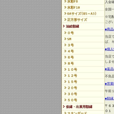
水彩F8
入金
水彩F10
全国
OAサイズ(B5～A3)
※宅
正方形サイズ
ござ
油絵額縁
◆商
０号
当店
SM
ば、
３号
◆個
４号
当店
６号
しま
８号
◆返
１０号
１２号
不良
１５号
◆営
２０号
午前
３０号
◆額
５０号
〒６
仮縁・出展用額縁
０１
スタンダード