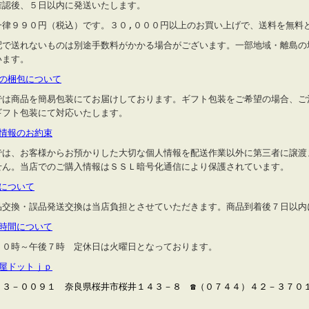
確認後、５日以内に発送いたします。
一律９９０円（税込）です。３０,０００円以上のお買い上げで、送料を無料
配で送れないものは別途手数料がかかる場合がございます。一部地域・離島の
います。
品の梱包について
では商品を簡易包装にてお届けしております。ギフト包装をご希望の場合、ご
ギフト包装にて対応いたします。
人情報のお約束
では、お客様からお預かりした大切な個人情報を配送作業以外に第三者に譲渡
せん。当店でのご購入情報はＳＳＬ暗号化通信により保護されています。
品について
品交換・誤品発送交換は当店負担とさせていただきます。商品到着後７日以内
業時間について
１０時～午後７時 定休日は火曜日となっております。
縁屋ドットｊｐ
３３－００９１ 奈良県桜井市桜井１４３－８ ☎（０７４４）４２－３７０１