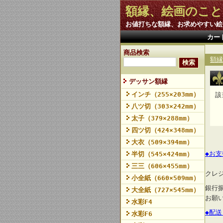
額縁、絵画のこと
お値打ちな額縁、お求めやすい絵
カー
商品検索
額縁
デッサン額縁
インチ（255×203mm）
該
八ツ切（303×242mm）
太子（379×288mm）
四ツ切（424×348mm）
大衣（509×394mm）
◆お
半切（545×424mm）
三三（606×455mm）
クレ
小全紙（660×509mm）
銀行
大全紙（727×545mm）
お願
水彩F4
◆配
水彩F6