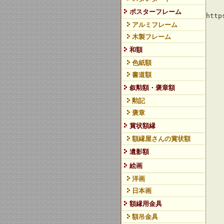
ポスターフレーム
http
アルミフレーム
木製フレーム
和額
色紙額
書道額
叙勲額・褒章額
勲記
褒章
賞状額縁
額縁屋さんの賞状額
遺影額
絵画
洋画
日本画
額縁用金具
額吊金具