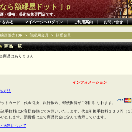
なら額縁屋ドットｊｐ
画・掛軸！美術装飾専門店です。
トをみる
｜
マイページへログイン
｜
ご利用案内
｜
お問い合せ
｜
絵画販売TOP
>
額縁用金具
> 額受金具
商品一覧
当商品はありません
インフォメーション
支払方法
ジットカード、代金引換、銀行振込、郵便振替がご利用になれます。
振込手数料はお客様負担にてお願いいたします。代金引換手数料３３０円（１
いいたします。消費税は全て商品代金に含んで表示しています。
送・送料について