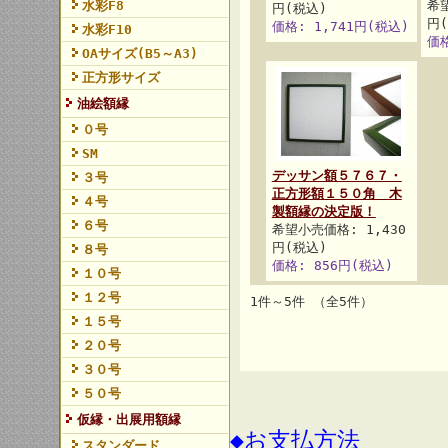
水彩F8
希望
円(税込)
円
価格: 1,741円(税込)
水彩F10
価格
OAサイズ(B5～A3)
正方形サイズ
油絵額縁
０号
SM
デッサン額５７６７・
３号
正方形額１５０角 木
４号
製額縁の決定版！
６号
希望小売価格: 1,430
円(税込)
８号
価格: 856円(税込)
１０号
１２号
1件～5件 （全5件）
１５号
２０号
３０号
５０号
仮縁・出展用額縁
◆お支払方法
スタンダード