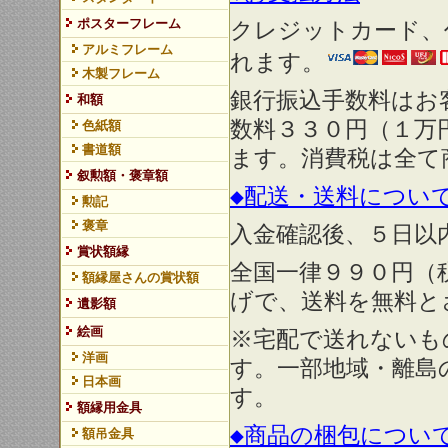
ポスターフレーム
クレジットカード、
アルミフレーム
れます。
木製フレーム
銀行振込手数料はお
和額
数料３３０円（１万
色紙額
書道額
ます。消費税は全て
叙勲額・褒章額
◆配送・送料につい
勲記
褒章
入金確認後、５日以
賞状額縁
全国一律９９０円（
額縁屋さんの賞状額
げで、送料を無料と
遺影額
絵画
※宅配で送れないも
洋画
す。一部地域・離島
日本画
す。
額縁用金具
◆商品の梱包につい
額吊金具