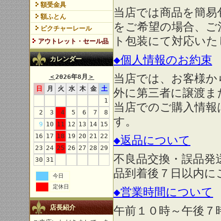
額受金具
当店では商品を簡易
額ふとん
をご希望の場合、ご
ピクチャーレール
ト包装にて対応いた
アウトレット・セール品
◆個人情報のお約束
カレンダー
当店では、お客様か
＜
2026年8月
＞
日
月
火
水
木
金
土
外に第三者に譲渡ま
1
当店でのご購入情報
2
3
4
5
6
7
8
す。
9
10
11
12
13
14
15
16
17
18
19
20
21
22
◆返品について
23
24
25
26
27
28
29
不良品交換・誤品発
30
31
品到着後７日以内に
今日
定休日
◆営業時間について
店長紹介
午前１０時～午後７