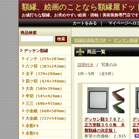
額縁、絵画のことなら額縁屋ドッ
お値打ちな額縁、お求めやすい絵画・掛軸！美術装飾専門店です
カートをみる
｜
マイページへロ
商品検索
額縁絵画販売TOP
>
デッサン額縁
デッサン額縁
商品一覧
インチ（255×203mm）
説明付き
/ 写真のみ
八ツ切（303×242mm）
太子（379×288mm）
1件～5件 （全5件）
四ツ切（424×348mm）
大衣（509×394mm）
半切（545×424mm）
三三（606×455mm）
小全紙（660×509mm）
大全紙（727×545mm）
デッサン額５７６７・
デ
正方形額３５０角 木
正
水彩F4
製額縁の決定版！
製
水彩F6
希望小売価格: 2,915