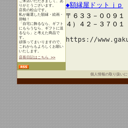
ご来店いただきまして、あ
◆額縁屋ドットｊｐ
りがとうございます。
店長の松山です。
〒６３３－００９１
私が厳選した額縁・絵画・
掛軸！
４）４２－３７０１
「自宅に飾るなら、ギフト
にもらうなら、ギフトに送
るなら」と考えた商品で
す。
https://www.gak
頑張ってまいりますので、
これからもよろしくお願い
いたします。
店長日記はこちら >>
個人情報の取り扱いに