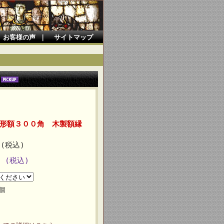
お客様の声
｜
サイトマップ
。
形額３００角 木製額縁
円(税込)
円 (税込)
個