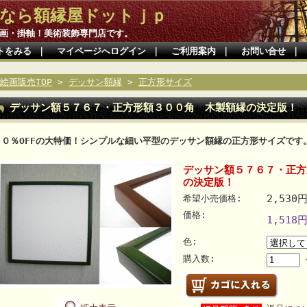
なら額縁屋ドットｊｐ
画・掛軸！美術装飾専門店です。
トをみる
｜
マイページへログイン
｜
ご利用案内
｜
お問い合せ
｜
絵画販売TOP
>
デッサン額縁
>
正方形サイズ
デッサン額５７６７・正方形額３００角 木製額縁の決定版！
４０％OFFの大特価！シンプルな細い平型のデッサン額縁の正方形サイズです
デッサン額５７６７・正方
の決定版！
2,530
希望小売価格:
価格:
1,518
色:
購入数: