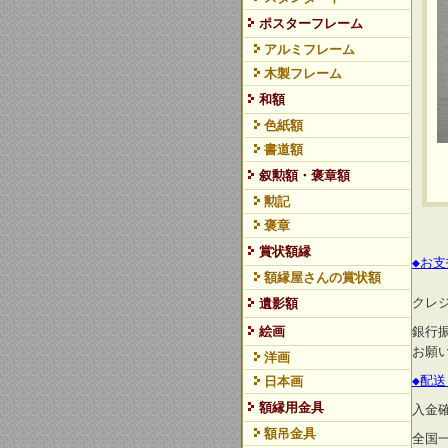
ポスターフレーム
アルミフレーム
木製フレーム
和額
色紙額
書道額
叙勲額・褒章額
勲記
褒章
賞状額縁
◆お
額縁屋さんの賞状額
クレ
遺影額
絵画
銀行
お願
洋画
◆配
日本画
額縁用金具
入金
額吊金具
全国