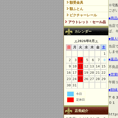
額受金具
※宅
額ふとん
ござ
ピクチャーレール
◆商
アウトレット・セール品
当店
ば、
カレンダー
◆個
＜
2026年8月
＞
当店
日
月
火
水
木
金
土
しま
1
◆返
2
3
4
5
6
7
8
9
10
11
12
13
14
15
不良
16
17
18
19
20
21
22
◆営
23
24
25
26
27
28
29
午前
30
31
◆額
今日
〒６
定休日
０１
店長紹介
http