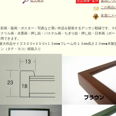
拡大表示
返品につ
この商品
友達にメ
水彩画・版画・ポスター・写真など薄い作品を額装するデッサン額縁です。※
アクリル画・水墨画・押し絵・パステル画・ちぎり絵・押し絵・日本画（ボー
応用できます。
◆最大作品サイズ３００×３００×１３mm◆フレーム巾１３mm高さ２３mm◆木
カン（タテ・ヨコ）紙箱入り