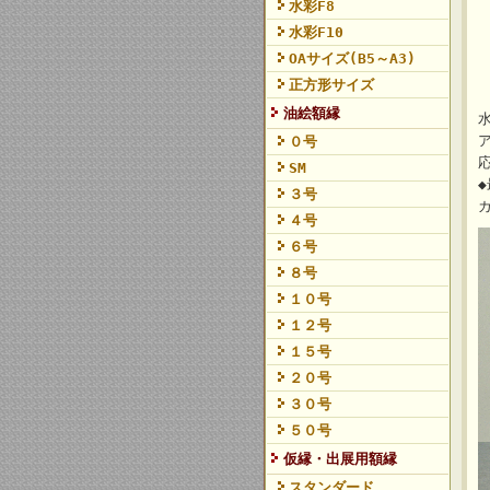
水彩F8
水彩F10
OAサイズ(B5～A3)
正方形サイズ
油絵額縁
０号
SM
３号
４号
６号
８号
１０号
１２号
１５号
２０号
３０号
５０号
仮縁・出展用額縁
スタンダード