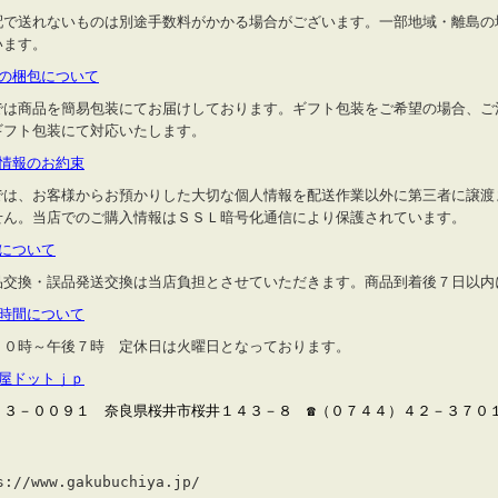
配で送れないものは別途手数料がかかる場合がございます。一部地域・離島の
います。
品の梱包について
では商品を簡易包装にてお届けしております。ギフト包装をご希望の場合、ご
ギフト包装にて対応いたします。
人情報のお約束
では、お客様からお預かりした大切な個人情報を配送作業以外に第三者に譲渡
せん。当店でのご購入情報はＳＳＬ暗号化通信により保護されています。
品について
品交換・誤品発送交換は当店負担とさせていただきます。商品到着後７日以内
業時間について
１０時～午後７時 定休日は火曜日となっております。
縁屋ドットｊｐ
３３－００９１ 奈良県桜井市桜井１４３－８ ☎（０７４４）４２－３７０１
s://www.gakubuchiya.jp/