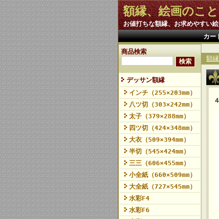
額縁、絵画のこと
お値打ちな額縁、お求めやすい絵
カー
商品検索
額縁
デッサン額縁
インチ（255×203mm）
八ツ切（303×242mm）
太子（379×288mm）
四ツ切（424×348mm）
大衣（509×394mm）
半切（545×424mm）
三三（606×455mm）
小全紙（660×509mm）
大全紙（727×545mm）
水彩F4
水彩F6