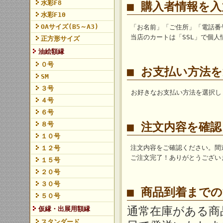
水彩F8
■ 購入者情報を
水彩F10
OAサイズ(B5～A3)
「お名前」「ご住所」「電話番
当店のカートは「SSL」で個
正方形サイズ
油絵額縁
０号
■ お支払い方法
SM
３号
お好きなお支払い方法を選択し
４号
６号
８号
■ 注文内容を確
１０号
注文内容をご確認ください。間
１２号
ご注文完了！ありがとうござい
１５号
２０号
３０号
■ 商品到着まで
５０号
通常在庫がある商
仮縁・出展用額縁
スタンダード