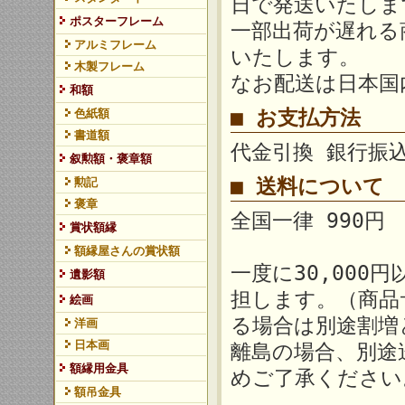
日で発送いたしま
ポスターフレーム
一部出荷が遅れる
アルミフレーム
いたします。
木製フレーム
なお配送は日本国
和額
■ お支払方法
色紙額
書道額
代金引換 銀行振
叙勲額・褒章額
■ 送料について
勲記
褒章
全国一律 990円
賞状額縁
額縁屋さんの賞状額
一度に30,00
遺影額
担します。（商品
絵画
る場合は別途割増
洋画
日本画
離島の場合、別途
額縁用金具
めご了承ください
額吊金具