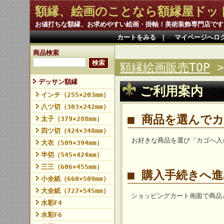
額縁、絵画のことなら額縁屋ドッ
お値打ちな額縁、お求めやすい絵画・掛軸！美術装飾専門店です
カートをみる
｜
マイページへロ
商品検索
額縁絵画販売TOP
デッサン額縁
ご利用案内
インチ（255×203mm）
八ツ切（303×242mm）
■ 商品を選んで
太子（379×288mm）
四ツ切（424×348mm）
お好きな商品を選び「カゴへ入
大衣（509×394mm）
半切（545×424mm）
三三（606×455mm）
■ 購入手続きへ
小全紙（660×509mm）
大全紙（727×545mm）
ショッピングカート画面で商品
水彩F4
水彩F6