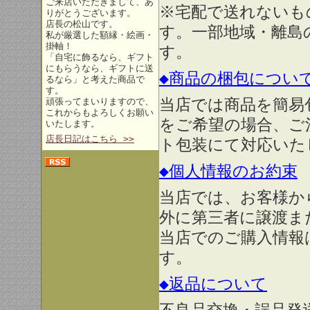
ご来店いただきまして、あ
※宅配で送れないも
りがとうございます。
店長の松山です。
す。一部地域・離島
私が厳選した額縁・絵画・
掛軸！
す。
「自宅に飾るなら、ギフト
にもらうなら、ギフトに送
◆商品の梱包につい
るなら」と考えた商品で
す。
当店では商品を簡易
頑張ってまいりますので、
これからもよろしくお願い
をご希望の場合、ご
いたします。
店長日記はこちら >>
ト包装にて対応いた
◆個人情報のお約束
当店では、お客様か
外に第三者に譲渡ま
当店でのご購入情報
す。
◆返品について