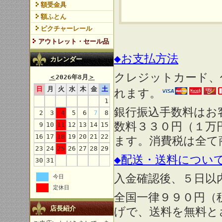
額受金具
額ふとん
ピクチャーレール
アウトレット・セール品
◆お支払方法
カレンダー
クレジットカード、
＜
2026年8月
＞
日
月
火
水
木
金
土
れます。
1
銀行振込手数料はお
2
3
4
5
6
7
8
数料３３０円（１万
9
10
11
12
13
14
15
16
17
18
19
20
21
22
ます。消費税は全て
23
24
25
26
27
28
29
◆配送・送料につい
30
31
入金確認後、５日以
今日
定休日
全国一律９９０円（
店長紹介
げで、送料を無料と