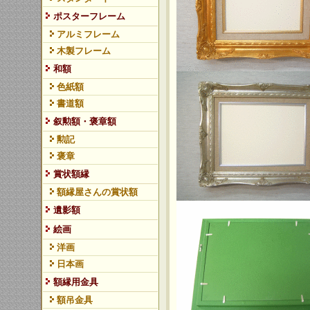
ポスターフレーム
アルミフレーム
木製フレーム
和額
色紙額
書道額
叙勲額・褒章額
勲記
褒章
賞状額縁
額縁屋さんの賞状額
遺影額
絵画
洋画
日本画
額縁用金具
額吊金具