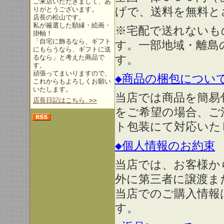
ご来店いただきまして、あ
げで、送料を無料と
りがとうございます。
店長の松山です。
私が厳選した額縁・絵画・
※宅配で送れないも
掛軸！
「自宅に飾るなら、ギフト
す。一部地域・離島
にもらうなら、ギフトに送
す。
るなら」と考えた商品で
す。
頑張ってまいりますので、
◆商品の梱包につい
これからもよろしくお願い
いたします。
当店では商品を簡易
店長日記はこちら >>
をご希望の場合、ご
ト包装にて対応いた
◆個人情報のお約束
当店では、お客様か
外に第三者に譲渡ま
当店でのご購入情報
す。