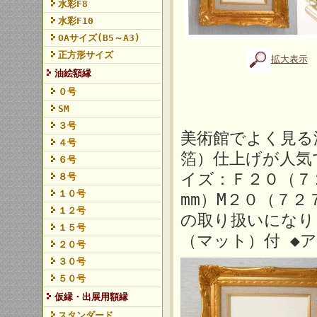
水彩F8
水彩F10
OAサイズ(B5～A3)
正方形サイズ
拡大表示
油絵額縁
０号
SM
３号
美術館でよく見る
４号
箔）仕上げが人気
６号
イズ：Ｆ２０（７
８号
１０号
mm）M２０（７２
１２号
の取り扱いになり
１５号
（マット）付 ◆
２０号
３０号
５０号
仮縁・出展用額縁
スタンダード