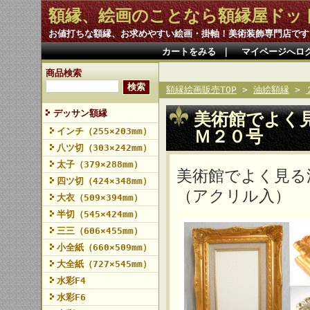
額縁、絵画のことなら額縁屋ドッ
お値打ちな額縁、お求めやすい絵画・掛軸！美術装飾専門店です
カートをみる
｜
マイページへロ
商品検索
額縁絵画販売TOP
>
油絵額縁
>
デッサン額縁
美術館でよく
インチ（255×203mm）
Ｍ２０号
八ツ切（303×242mm）
太子（379×288mm）
美術館でよく見る
四ツ切（424×348mm）
（アクリル入）
大衣（509×394mm）
半切（545×424mm）
三三（606×455mm）
小全紙（660×509mm）
大全紙（727×545mm）
水彩F4
水彩F6