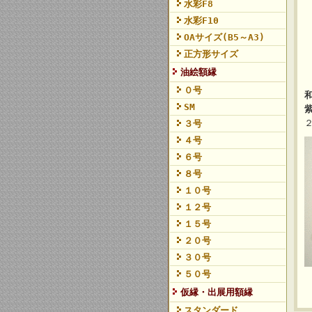
水彩F8
水彩F10
OAサイズ(B5～A3)
正方形サイズ
油絵額縁
０号
SM
３号
４号
６号
８号
１０号
１２号
１５号
２０号
３０号
５０号
仮縁・出展用額縁
スタンダード