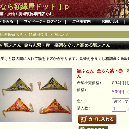
なら額縁屋ドットｊｐ
画・掛軸！美術装飾専門店です。
トをみる
｜
マイページへログイン
｜
ご利用案内
｜
お問い合せ
｜
絵画販売TOP
>
額縁用金具
>
額ふとん
額ふとん 金らん紫・赤 格調をぐっと高める額ふとん
額受けと額の間に入れて額をキズから守ります。見栄えを良くし格調高く高級
額ふとん 金らん紫・赤 
ん
834円(
希望小売価格:
価格:
509円 
色:
購入数: