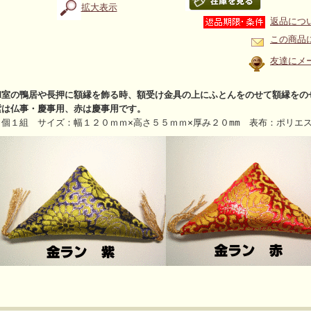
拡大表示
返品につ
この商品
友達にメ
和室の鴨居や長押に額縁を飾る時、額受け金具の上にふとんをのせて額縁をの
紫は仏事・慶事用、赤は慶事用です。
２個１組 サイズ：幅１２０ｍｍ×高さ５５ｍｍ×厚み２０mm 表布：ポリエ