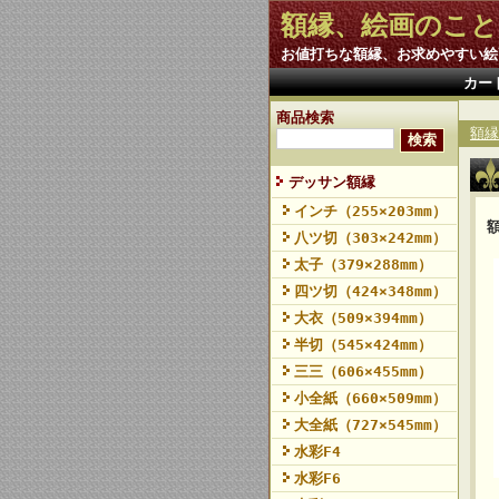
額縁、絵画のこと
お値打ちな額縁、お求めやすい絵
カー
商品検索
額縁
デッサン額縁
インチ（255×203mm）
八ツ切（303×242mm）
太子（379×288mm）
四ツ切（424×348mm）
大衣（509×394mm）
半切（545×424mm）
三三（606×455mm）
小全紙（660×509mm）
大全紙（727×545mm）
水彩F4
水彩F6