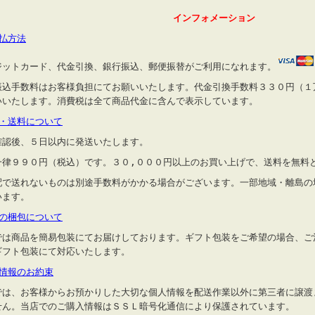
インフォメーション
支払方法
ジットカード、代金引換、銀行振込、郵便振替がご利用になれます。
振込手数料はお客様負担にてお願いいたします。代金引換手数料３３０円（１
いいたします。消費税は全て商品代金に含んで表示しています。
送・送料について
確認後、５日以内に発送いたします。
一律９９０円（税込）です。３０,０００円以上のお買い上げで、送料を無料
配で送れないものは別途手数料がかかる場合がございます。一部地域・離島の
います。
品の梱包について
では商品を簡易包装にてお届けしております。ギフト包装をご希望の場合、ご
ギフト包装にて対応いたします。
人情報のお約束
では、お客様からお預かりした大切な個人情報を配送作業以外に第三者に譲渡
せん。当店でのご購入情報はＳＳＬ暗号化通信により保護されています。