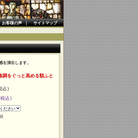
お客様の声
｜
サイトマップ
感を演出します。
格調をぐっと高める額ふと
税込)
(税込)
組