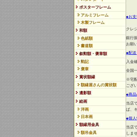
ポスターフレーム
アルミフレーム
◆お
木製フレーム
クレ
和額
銀行
色紙額
お願
書道額
◆配
叙勲額・褒章額
勲記
入金
褒章
全国
賞状額縁
※宅
額縁屋さんの賞状額
ござ
遺影額
◆商
絵画
当店
洋画
ば、
日本画
◆個
額縁用金具
当店
額吊金具
しま