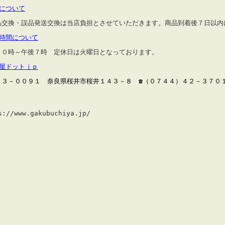
品について
品交換・誤品発送交換は当店負担とさせていただきます。商品到着後７日以内
業時間について
１０時～午後７時 定休日は火曜日となっております。
縁屋ドットｊｐ
３３－００９１ 奈良県桜井市桜井１４３－８ ☎（０７４４）４２－３７０１
s://www.gakubuchiya.jp/