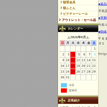
額受金具
◆返
額ふとん
不良
ピクチャーレール
◆営
アウトレット・セール品
午前
カレンダー
◆額
＜
2026年8月
＞
〒６
日
月
火
水
木
金
土
０１
1
http
2
3
4
5
6
7
8
9
10
11
12
13
14
15
16
17
18
19
20
21
22
23
24
25
26
27
28
29
30
31
今日
定休日
店長紹介